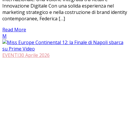
Innovazione Digitale Con una solida esperienza nel
marketing strategico e nella costruzione di brand identity
contemporanee, Federica […]
Read More
M
EVENTI
30 Aprile 2026
Miss Europe Continental 12: la Finale
di Napoli sbarca su Prime Video
La dodicesima edizione di Miss Europe Continental arriva
su Prime Video. Scopri chi è la vincitrice Raquel Toledano
e i dettagli dello show girato a Napoli. Il fascino
internazionale, l’eleganza e la magia di Miss Europe
Continental approdano ufficialmente su Prime Video. La
finale europea della dodicesima edizione è ora disponibile
in streaming in Italia […]