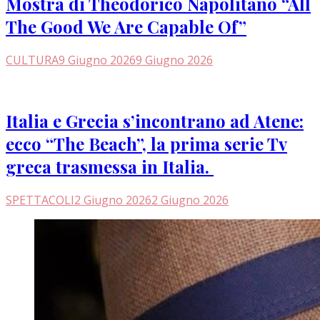
Mostra di Theodorico Napolitano “All
The Good We Are Capable Of”
CULTURA
9 Giugno 2026
9 Giugno 2026
Italia e Grecia s’incontrano ad Atene:
ecco “The Beach”, la prima serie Tv
greca trasmessa in Italia.
SPETTACOLI
2 Giugno 2026
2 Giugno 2026